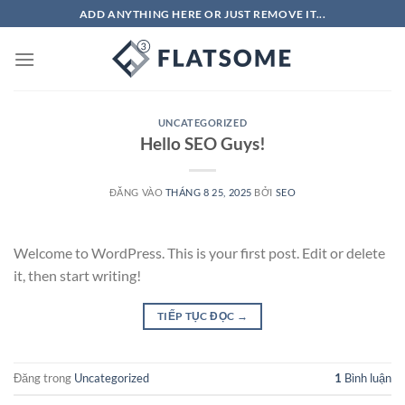
Bỏ
ADD ANYTHING HERE OR JUST REMOVE IT...
qua
nội
dung
UNCATEGORIZED
Hello SEO Guys!
ĐĂNG VÀO
THÁNG 8 25, 2025
BỞI
SEO
Welcome to WordPress. This is your first post. Edit or delete
it, then start writing!
TIẾP TỤC ĐỌC
→
Đăng trong
Uncategorized
1
Bình luận